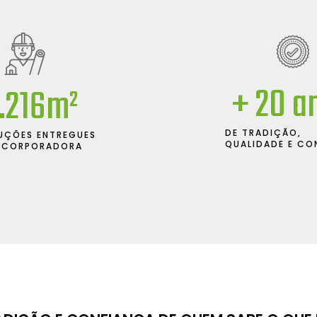
+ 
20
 a
.399
m²
DE TRADIÇÃO,
UÇÕES ENTREGUES
QUALIDADE E CO
NCORPORADORA