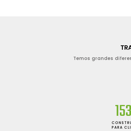
TR
Temos grandes diferen
22
CONSTR
PARA CL