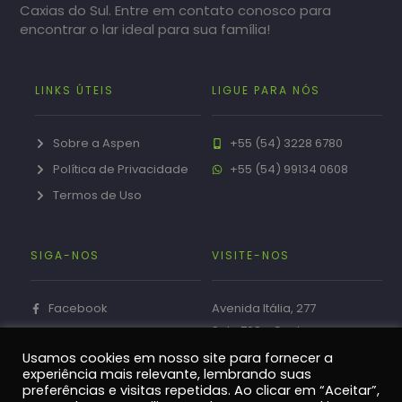
Caxias do Sul. Entre em contato conosco para
encontrar o lar ideal para sua família!
LINKS ÚTEIS
LIGUE PARA NÓS
Sobre a Aspen
+55 (54) 3228 6780
Política de Privacidade
+55 (54) 99134 0608
Termos de Uso
SIGA-NOS
VISITE-NOS
Facebook
Avenida Itália, 277
Sala 708 - Centro
Instagram
Caxias do Sul - RS
Usamos cookies em nosso site para fornecer a
experiência mais relevante, lembrando suas
preferências e visitas repetidas. Ao clicar em “Aceitar”,